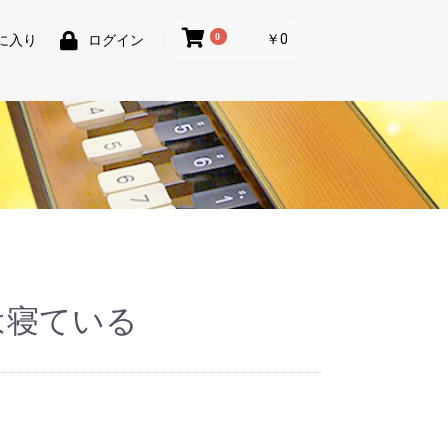
0
￥0
に入り
ログイン
は寝ている