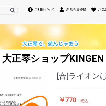
ご利用ガイド
新規会員登録
お気
大正琴ショップKINGEN
[合]ライオン
￥770
税込