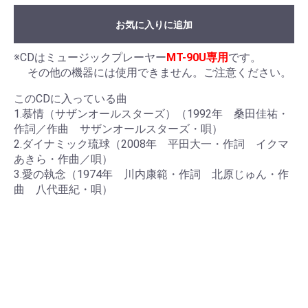
お気に入りに追加
※CDはミュージックプレーヤー
MT-90U専用
です。
その他の機器には使用できません。ご注意ください。
このCDに入っている曲
1.慕情（サザンオールスターズ）（1992年 桑田佳祐・
作詞／作曲 サザンオールスターズ・唄）
2.ダイナミック琉球（2008年 平田大一・作詞 イクマ
あきら・作曲／唄）
3.愛の執念（1974年 川内康範・作詞 北原じゅん・作
曲 八代亜紀・唄）