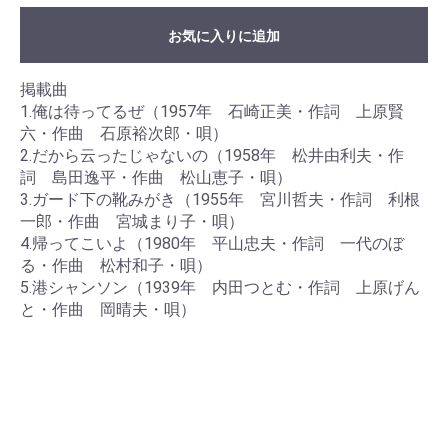
お気に入りに追加
掲載曲
1.俺は待ってるぜ（1957年 石崎正美・作詞 上原賢
六・作曲 石原裕次郎・唄）
2.だから云ったじゃないの（1958年 松井由利夫・作
詞 島田逸平・作曲 松山恵子・唄）
3.ガード下の靴みがき（1955年 宮川哲夫・作詞 利根
一郎・作曲 宮城まり子・唄）
4.帰ってこいよ（1980年 平山忠夫・作詞 一代のぼ
る・作曲 松村和子・唄）
5.港シャンソン（1939年 内田つとむ・作詞 上原げん
と・作曲 岡晴夫・唄）