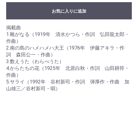
お気に入りに追加
掲載曲
1.靴がなる（1919年 清水かつら・作詞 弘田龍太郎・
作曲）
2.南の島のハメハメハ大王（1976年 伊藤アキラ・作
詞 森田公一・作曲）
3.数えうた（わらべうた）
4.からたちの花（1925年 北原白秋・作詞 山田耕筰・
作曲）
5.サライ（1992年 谷村新司・作詞 弾厚作・作曲 加
山雄三／谷村新司・唄）