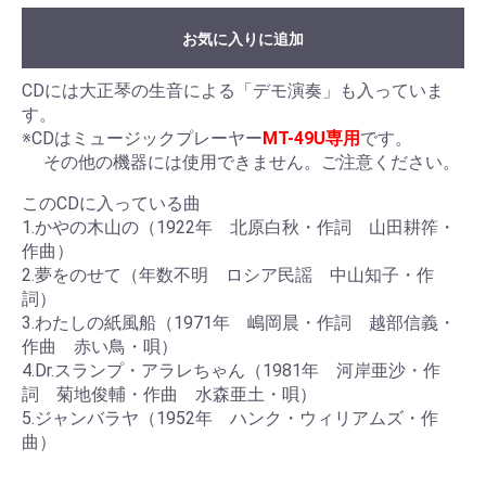
お気に入りに追加
CDには大正琴の生音による「デモ演奏」も入っていま
す。
※CDはミュージックプレーヤー
MT-49U専用
です。
その他の機器には使用できません。ご注意ください。
このCDに入っている曲
1.かやの木山の（1922年 北原白秋・作詞 山田耕筰・
作曲）
2.夢をのせて（年数不明 ロシア民謡 中山知子・作
詞）
3.わたしの紙風船（1971年 嶋岡晨・作詞 越部信義・
作曲 赤い鳥・唄）
4.Dr.スランプ・アラレちゃん（1981年 河岸亜沙・作
詞 菊地俊輔・作曲 水森亜土・唄）
5.ジャンバラヤ（1952年 ハンク・ウィリアムズ・作
曲）