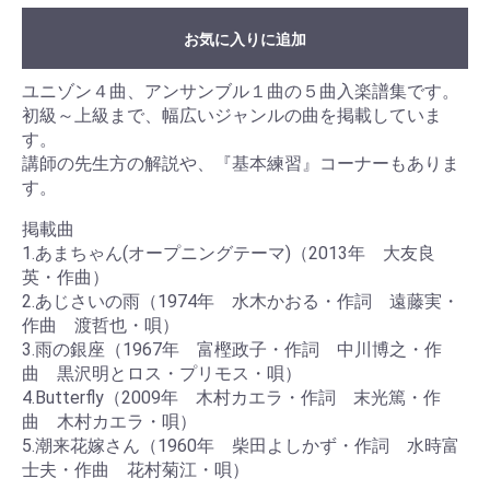
お気に入りに追加
ユニゾン４曲、アンサンブル１曲の５曲入楽譜集です。
初級～上級まで、幅広いジャンルの曲を掲載していま
す。
講師の先生方の解説や、『基本練習』コーナーもありま
す。
掲載曲
1.あまちゃん(オープニングテーマ)（2013年 大友良
英・作曲）
2.あじさいの雨（1974年 水木かおる・作詞 遠藤実・
作曲 渡哲也・唄）
3.雨の銀座（1967年 富樫政子・作詞 中川博之・作
曲 黒沢明とロス・プリモス・唄）
4.Butterfly（2009年 木村カエラ・作詞 末光篤・作
曲 木村カエラ・唄）
5.潮来花嫁さん（1960年 柴田よしかず・作詞 水時富
士夫・作曲 花村菊江・唄）