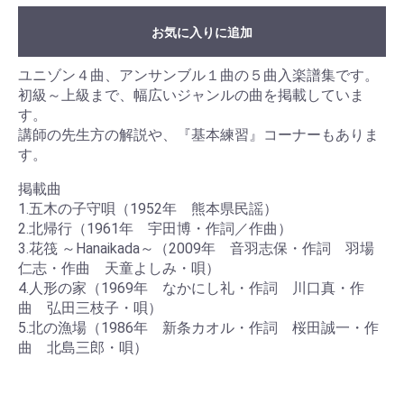
お気に入りに追加
ユニゾン４曲、アンサンブル１曲の５曲入楽譜集です。
初級～上級まで、幅広いジャンルの曲を掲載していま
す。
講師の先生方の解説や、『基本練習』コーナーもありま
す。
掲載曲
1.五木の子守唄（1952年 熊本県民謡）
2.北帰行（1961年 宇田博・作詞／作曲）
3.花筏 ～Hanaikada～（2009年 音羽志保・作詞 羽場
仁志・作曲 天童よしみ・唄）
4.人形の家（1969年 なかにし礼・作詞 川口真・作
曲 弘田三枝子・唄）
5.北の漁場（1986年 新条カオル・作詞 桜田誠一・作
曲 北島三郎・唄）