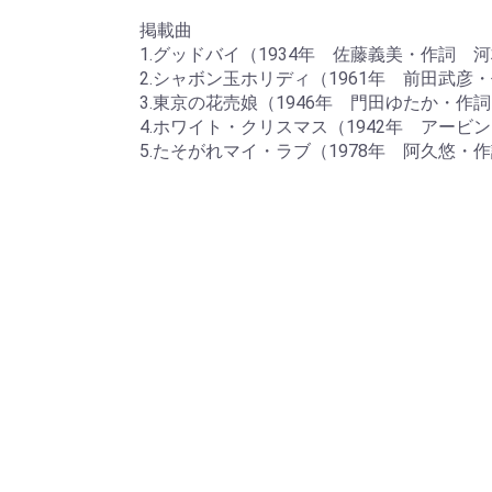
掲載曲
1.グッドバイ（1934年 佐藤義美・作詞 
2.シャボン玉ホリディ（1961年 前田武
3.東京の花売娘（1946年 門田ゆたか・
4.ホワイト・クリスマス（1942年 アー
5.たそがれマイ・ラブ（1978年 阿久悠