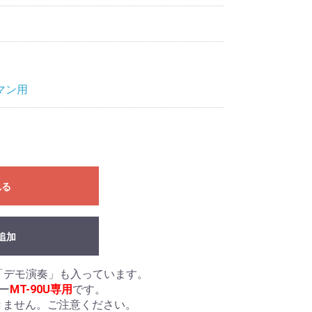
マン用
れる
追加
「デモ演奏」も入っています。
ー
MT-90U専用
です。
ません。ご注意ください。