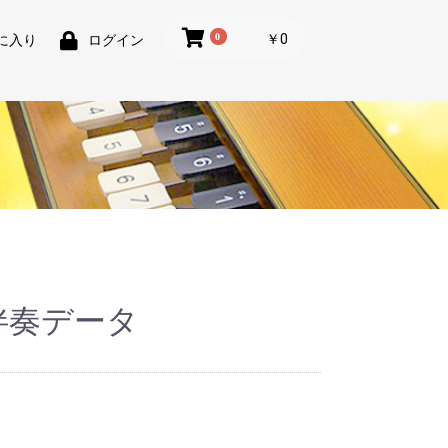
0
￥0
に入り
ログイン
伴奏データ