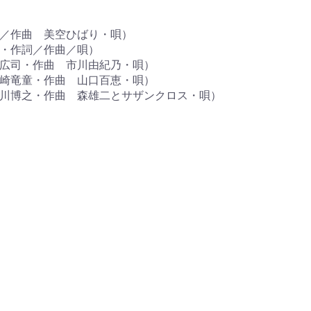
作詞／作曲 美空ひばり・唄）
き・作詞／作曲／唄）
徳久広司・作曲 市川由紀乃・唄）
 宇崎竜童・作曲 山口百恵・唄）
 中川博之・作曲 森雄二とサザンクロス・唄）