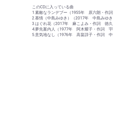
このCDに入っている曲
1.素敵なランデブー（1955年 原六朗・
2.慕情（中島みゆき）（2017年 中島みゆ
3.はぐれ花（2017年 麻こよみ・作詞 
4.夢先案内人（1977年 阿木耀子・作詞
5.意気地なし（1976年 高畠諄子・作詞