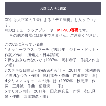
お気に入りに追加
CDには大正琴の生音による「デモ演奏」も入っていま
す。
※CDはミュージックプレーヤー
MT-90U専用
です。
その他の機器には使用できません。ご注意ください。
このCDに入っている曲
1.ミッキーマウス・マーチ（1955年 ジミー・ドット・
作詞／作曲 漣健児・日本語詞）
2.夢をあきらめないで（1987年 岡村孝子・作詞／作曲
／唄）
3.ステキな日曜日～GyuGyuｸﾞｯﾃﾞｲ～（2011年 浅利進吾
／渡辺なつみ・作詞 浅利進吾・作曲 芦田愛菜・唄）
4.クリスマスキャロルの頃には（1992年 秋元康・作
詞 三井誠・作曲 稲垣潤一・唄）
5.オリオン急行（2011年 田久保真見・作詞 都志見
隆・作曲 西郷輝彦・唄）