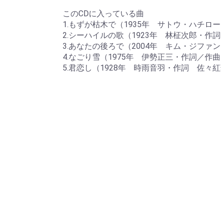
このCDに入っている曲
1.もずが枯木で（1935年 サトウ・ハチロ
2.シーハイルの歌（1923年 林柾次郎・作
3.あなたの後ろで（2004年 キム・ジファ
4.なごり雪（1975年 伊勢正三・作詞／作
5.君恋し（1928年 時雨音羽・作詞 佐々