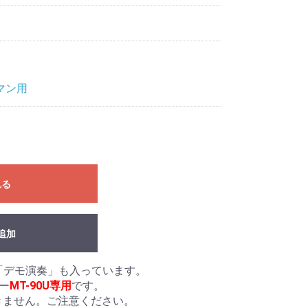
マン用
れる
追加
「デモ演奏」も入っています。
ー
MT-90U専用
です。
ません。ご注意ください。