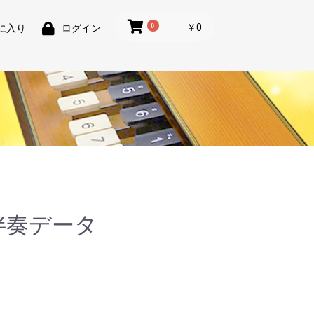
0
￥0
に入り
ログイン
伴奏データ