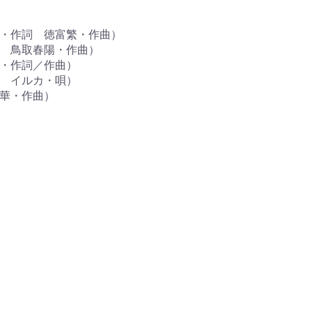
ー・作詞 徳富繁・作曲）
詞 鳥取春陽・作曲）
ン・作詞／作曲）
曲 イルカ・唄）
紅華・作曲）