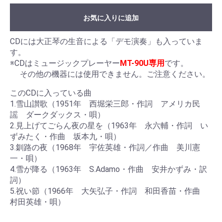
お気に入りに追加
CDには大正琴の生音による「デモ演奏」も入っていま
す。
※CDはミュージックプレーヤー
MT-90U専用
です。
その他の機器には使用できません。ご注意ください。
このCDに入っている曲
1.雪山讃歌（1951年 西堀栄三郎・作詞 アメリカ民
謡 ダークダックス・唄）
2.見上げてごらん夜の星を（1963年 永六輔・作詞 い
ずみたく・作曲 坂本九・唄）
3.釧路の夜（1968年 宇佐英雄・作詞／作曲 美川憲
一・唄）
4.雪が降る（1963年 S.Adamo・作曲 安井かずみ・訳
詞）
5.祝い節（1966年 大矢弘子・作詞 和田香苗・作曲
村田英雄・唄）