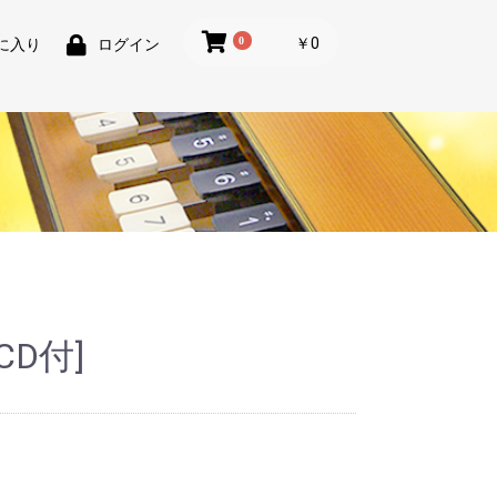
0
￥0
に入り
ログイン
D付]