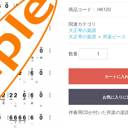
商品コード：
HK120
関連カテゴリ
大正琴の楽譜
大正琴の楽譜
＞
邦楽ピース
数量
カートに入
お気に入りに
伴奏用CDが付いた邦楽の楽