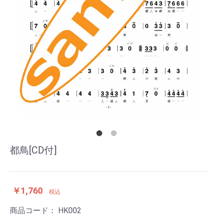
都鳥[CD付]
￥1,760
税込
商品コード：
HK002