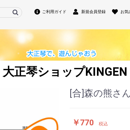
ご利用ガイド
新規会員登録
お気
大正琴ショップKINGEN
[合]森の熊さ
￥770
税込