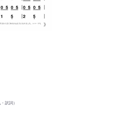
弘・訳詞）