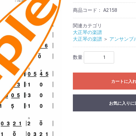
商品コード：
A2158
関連カテゴリ
大正琴の楽譜
大正琴の楽譜
＞
アンサンブ
数量
カートに入
お気に入りに