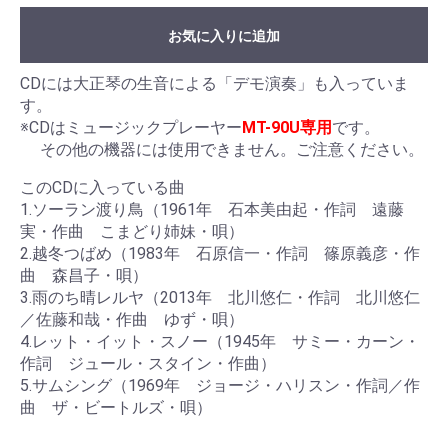
お気に入りに追加
CDには大正琴の生音による「デモ演奏」も入っていま
す。
※CDはミュージックプレーヤー
MT-90U専用
です。
その他の機器には使用できません。ご注意ください。
このCDに入っている曲
1.ソーラン渡り鳥（1961年 石本美由起・作詞 遠藤
実・作曲 こまどり姉妹・唄）
2.越冬つばめ（1983年 石原信一・作詞 篠原義彦・作
曲 森昌子・唄）
3.雨のち晴レルヤ（2013年 北川悠仁・作詞 北川悠仁
／佐藤和哉・作曲 ゆず・唄）
4.レット・イット・スノー（1945年 サミー・カーン・
作詞 ジュール・スタイン・作曲）
5.サムシング（1969年 ジョージ・ハリスン・作詞／作
曲 ザ・ビートルズ・唄）