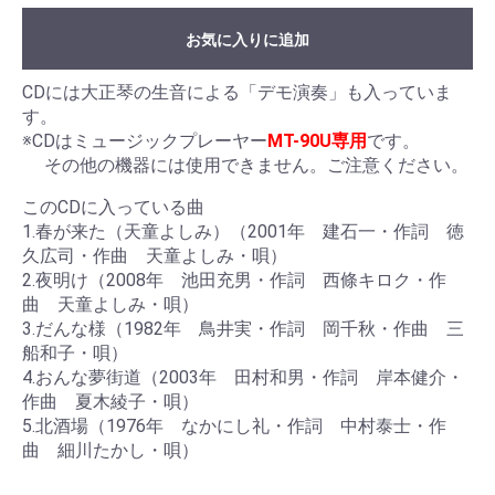
お気に入りに追加
CDには大正琴の生音による「デモ演奏」も入っていま
す。
※CDはミュージックプレーヤー
MT-90U専用
です。
その他の機器には使用できません。ご注意ください。
このCDに入っている曲
1.春が来た（天童よしみ）（2001年 建石一・作詞 徳
久広司・作曲 天童よしみ・唄）
2.夜明け（2008年 池田充男・作詞 西條キロク・作
曲 天童よしみ・唄）
3.だんな様（1982年 鳥井実・作詞 岡千秋・作曲 三
船和子・唄）
4.おんな夢街道（2003年 田村和男・作詞 岸本健介・
作曲 夏木綾子・唄）
5.北酒場（1976年 なかにし礼・作詞 中村泰士・作
曲 細川たかし・唄）