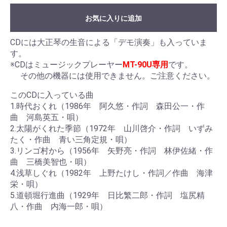
お気に入りに追加
CDには大正琴の生音による「デモ演奏」も入っていま
す。
※CDはミュージックプレーヤー
MT-90U専用
です。
その他の機器には使用できません。ご注意ください。
このCDに入っている曲
1.時代おくれ（1986年 阿久悠・作詞 森田公一・作
曲 河島英五・唄）
2.太陽がくれた季節（1972年 山川啓介・作詞 いずみ
たく・作曲 青い三角定規・唄）
3.リンゴ村から（1956年 矢野亮・作詞 林伊佐緒・作
曲 三橋美智也・唄）
4.浅草しぐれ（1982年 上野たけし・作詞／作曲 海津
栄・唄）
5.道頓堀行進曲（1929年 日比繁二郎・作詞 塩尻精
八・作曲 内海一郎・唄）