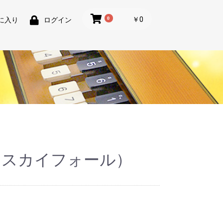
0
￥0
に入り
ログイン
LL（スカイフォール）