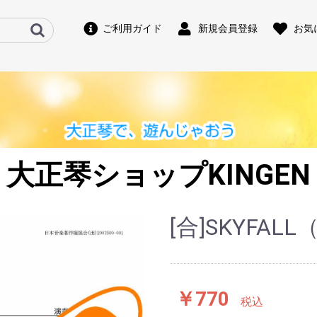
ご利用ガイド
新規会員登録
お気
大正琴ショップKINGEN
[合]SKYFA
￥770
税込